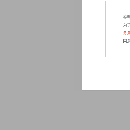
感
为
务
同