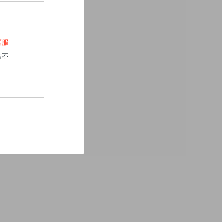
《服
若不