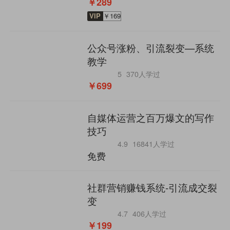
￥289
VIP
￥169
公众号涨粉、引流裂变—系统
教学
5
370人学过
￥699
自媒体运营之百万爆文的写作
技巧
4.9
16841人学过
免费
社群营销赚钱系统-引流成交裂
变
4.7
406人学过
￥199