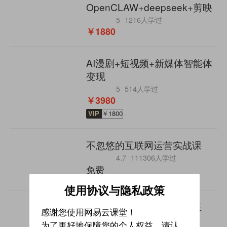
OpenCLAW+deepseek+剪映
5
1216人学过
￥1880
AI漫剧+短视频+新媒体智能体
变现
5
514人学过
￥3980
VIP
￥1800
不忽悠的互联网运营实战课
4.7
111306人学过
免费
使用协议与隐私政策
【英盛网】微信营销培训班
感谢您使用网易云课堂！
4.9
1123人学过
为了更好地保障您的个人权益，请认