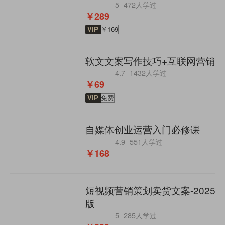
5
472人学过
￥289
VIP
￥169
软文文案写作技巧+互联网营销
4.7
1432人学过
￥69
VIP
免费
自媒体创业运营入门必修课
4.9
551人学过
￥168
短视频营销策划卖货文案-2025
版
5
285人学过