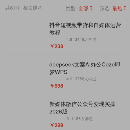
共
611
门相关课程
全部
最热
类型:
筛选:
抖音短视频带货和自媒体运营
教程
4.8
3446人学过
￥238
deepseek文案AI办公Coze即
梦WPS
4.9
3758人学过
￥698
新媒体微信公众号变现实操
2026版
5
1186人学过
￥289