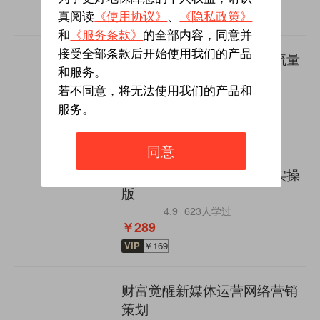
￥539
真阅读
《使用协议》
、
《隐私政策》
和
《服务条款》
的全部内容，同意并
接受全部条款后开始使用我们的产品
全媒体运营+互联网营销+流量
和服务。
变现
若不同意，将无法使用我们的产品和
4.8
1590人学过
￥399
服务。
VIP
免费
同意
新媒体自媒体变现赚钱25实操
版
4.9
623人学过
￥289
VIP
￥169
财富觉醒新媒体运营网络营销
策划