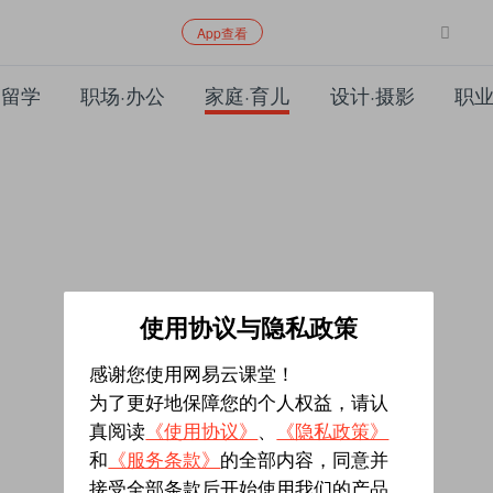
App查看
·留学
职场·办公
家庭·育儿
设计·摄影
职业
使用协议与隐私政策
感谢您使用网易云课堂！
为了更好地保障您的个人权益，请认
真阅读
《使用协议》
、
《隐私政策》
和
《服务条款》
的全部内容，同意并
接受全部条款后开始使用我们的产品