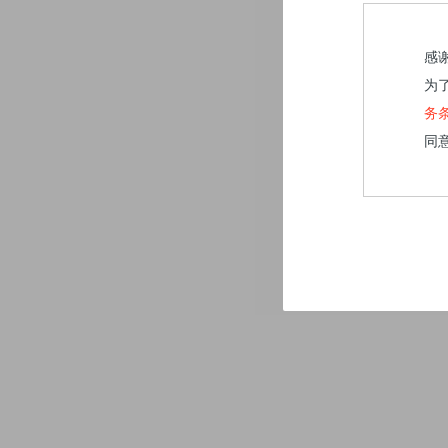
感
为
务
同