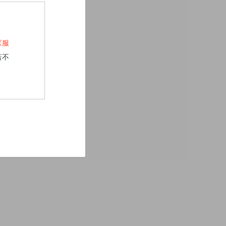
《服
若不