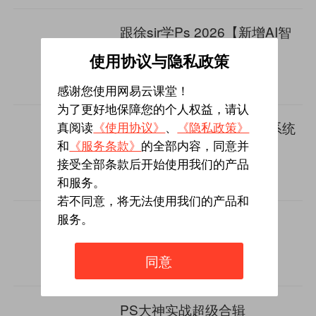
跟徐sir学Ps 2026【新增AI智
能】
使用协议与隐私政策
5
10735人学过
￥9.9
感谢您使用网易云课堂！
为了更好地保障您的个人权益，请认
AE教程超级合辑【600集系统
真阅读
《使用协议》
、
《隐私政策》
课】
和
《服务条款》
的全部内容，同意并
5
8938人学过
接受全部条款后开始使用我们的产品
￥499
和服务。
若不同意，将无法使用我们的产品和
服务。
画久久iPad水彩插画课
5
9721人学过
￥198
同意
PS大神实战超级合辑