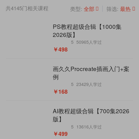
共
4145
门相关课程
全部
最热
类型:
筛选:
PS教程超级合辑【1000集
2026版】
5
50965人学过
￥498
画久久Procreate插画入门+案
例
5
23429人学过
￥168
AI教程超级合辑【700集2026
版】
5
13616人学过
￥499