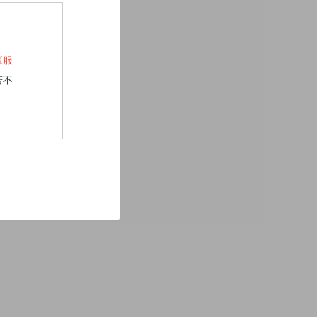
《服
若不