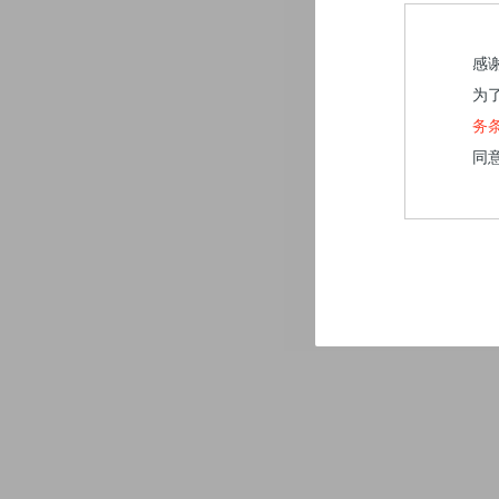
感
为
务
同