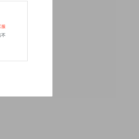
《服
若不