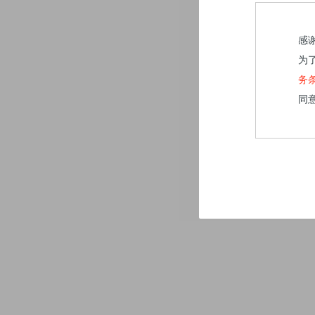
感
为
务
同