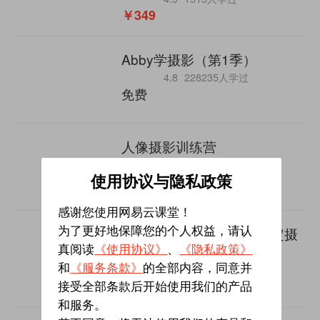
￥349
Abby学摄影（第1季）
4.8
228235人学过
免费
人像摄影训练营
5
1074人学过
￥188
使用协议与隐私政策
感谢您使用网易云课堂！
人民攻摄：零基础轻松搞定摄
为了更好地保障您的个人权益，请认
影
真阅读
《使用协议》
、
《隐私政策》
和
《服务条款》
的全部内容，同意并
4.9
116703人学过
免费
接受全部条款后开始使用我们的产品
和服务。