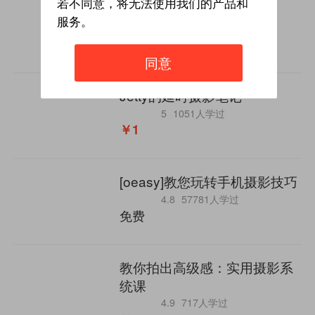
若不同意，将无法使用我们的产品和
一分钟学拍照
服务。
4.5
7545人学过
￥259
同意
Jetty的延时摄影笔记
5
1051人学过
￥1
[oeasy]教您玩转手机摄影技巧
4.8
57781人学过
免费
教你拍出高级感：实用摄影系
统课
4.9
717人学过