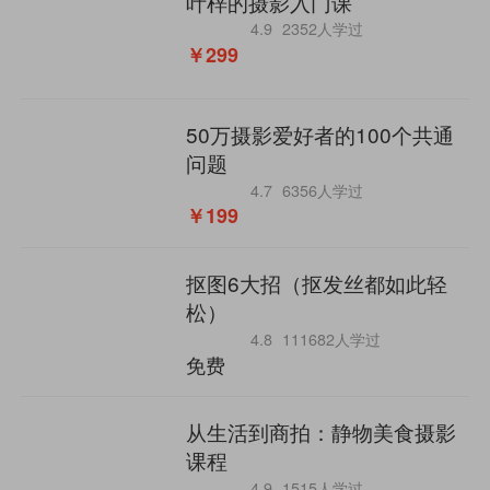
叶梓的摄影入门课
4.9
2352人学过
￥299
50万摄影爱好者的100个共通
问题
4.7
6356人学过
￥199
抠图6大招（抠发丝都如此轻
松）
4.8
111682人学过
免费
从生活到商拍：静物美食摄影
课程
4.9
1515人学过