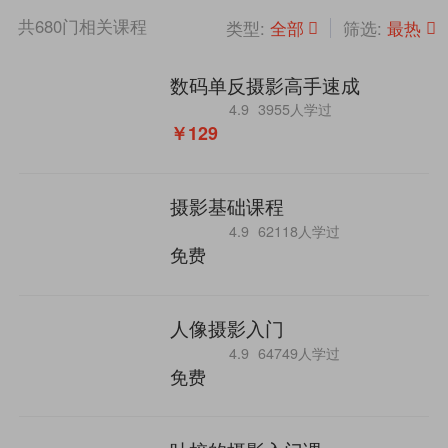
共
680
门相关课程
全部
最热
类型:
筛选:
数码单反摄影高手速成
4.9
3955人学过
￥129
摄影基础课程
4.9
62118人学过
免费
人像摄影入门
4.9
64749人学过
免费