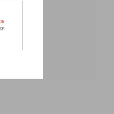
《服
若不