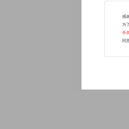
感
为
务
同